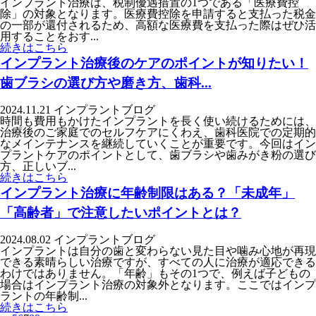
インプラント治療は、税制優遇措置の1つである「医療費控
除」の対象となります。医療費控除を申請すると支払った税金
の一部が還付されるため、高額な医療費を支払った際はぜひ活
用することをおす...
続きはこちら
インプラント治療後のケアのポイントが知りたい！
歯ブラシの選び方や磨き方、歯科...
2024.11.21
インプラント
ブログ
時間も費用もかけたインプラントを長く使い続けるためには、
治療後のご家庭でのセルフケアにくわえ、歯科医院での定期的
なメインテナンスを継続していくことが重要です。今回はイン
プラントケアのポイントとして、歯ブラシや歯みがき粉の選び
方、正しいブ...
続きはこちら
インプラント治療に年齢制限はある？「未成年」
「高齢者」で注意したいポイントとは？
2024.08.02
インプラント
ブログ
インプラントは自分の歯と変わらない見た目や噛み心地が再現
できる素晴らしい治療ですが、すべての人に治療が適応できる
わけではありません。「年齢」もその1つで、例えば子どもの
場合はインプラント治療の対象外となります。ここではインプ
ラントの年齢制...
続きはこちら