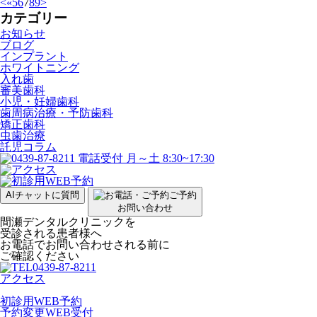
<
«
5
6
7
8
9
>
カテゴリー
お知らせ
ブログ
インプラント
ホワイトニング
入れ歯
審美歯科
小児・妊婦歯科
歯周病治療・予防歯科
矯正歯科
虫歯治療
託児コラム
AIチャットに質問
ご予約
お問い合わせ
間瀬デンタルクリニックを
受診される患者様へ
お電話でお問い合わせされる前に
ご確認ください
0439-87-8211
アクセス
初診用WEB予約
予約変更WEB受付