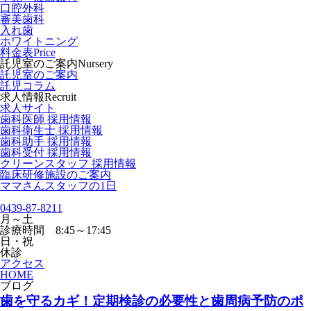
口腔外科
審美歯科
入れ歯
ホワイトニング
料金表
Price
託児室のご案内
Nursery
託児室のご案内
託児コラム
求人情報
Recruit
求人サイト
歯科医師 採用情報
歯科衛生士 採用情報
歯科助手 採用情報
歯科受付 採用情報
クリーンスタッフ 採用情報
臨床研修施設のご案内
ママさんスタッフの1日
0439-87-8211
月～土
診療時間 8:45～17:45
日・祝
休診
アクセス
HOME
ブログ
歯を守るカギ！定期検診の必要性と歯周病予防のポ