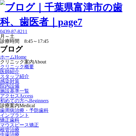
0439-87-8211
月～土
診療時間 8:45～17:45
ブログ
ホーム
Home
クリニック案内
About
クリニック概要
医師紹介
スタッフ紹介
感染対策
院内設備
施設基準一覧
アクセス
Access
初めての方へ
Beginners
診療案内
Medical
歯周病治療・予防歯科
インプラント
矯正歯科
マウスピース矯正
根管治療
虫歯治療