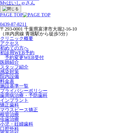
Myはいしゃさん
PAGE TOP
0439-87-8211
〒293-0001 千葉県富津市大堀2-16-10
（JR内房線 青堀駅から徒歩5分）
クリニック概要
アクセス
初めての方へ
初診用WEB予約
予約変更WEB受付
医師紹介
スタッフ紹介
感染対策
院内設備
料金表
施設基準一覧
プライバシーポリシー
歯周病治療・予防歯科
インプラント
矯正歯科
マウスピース矯正
根管治療
虫歯治療
小児・妊婦歯科
口腔外科