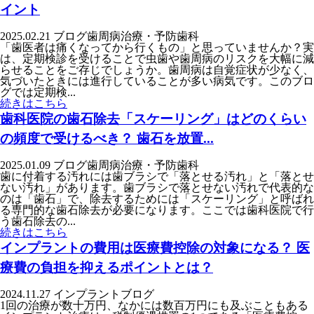
イント
2025.02.21
ブログ
歯周病治療・予防歯科
「歯医者は痛くなってから行くもの」と思っていませんか？実
は、定期検診を受けることで虫歯や歯周病のリスクを大幅に減
らせることをご存じでしょうか。歯周病は自覚症状が少なく、
気づいたときには進行していることが多い病気です。このブロ
グでは定期検...
続きはこちら
歯科医院の歯石除去「スケーリング」はどのくらい
の頻度で受けるべき？ 歯石を放置...
2025.01.09
ブログ
歯周病治療・予防歯科
歯に付着する汚れには歯ブラシで「落とせる汚れ」と「落とせ
ない汚れ」があります。歯ブラシで落とせない汚れで代表的な
のは「歯石」で、除去するためには「スケーリング」と呼ばれ
る専門的な歯石除去が必要になります。ここでは歯科医院で行
う歯石除去の...
続きはこちら
インプラントの費用は医療費控除の対象になる？ 医
療費の負担を抑えるポイントとは？
2024.11.27
インプラント
ブログ
1回の治療が数十万円、なかには数百万円にも及ぶこともある