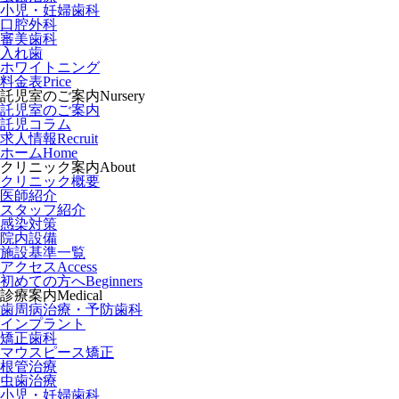
小児・妊婦歯科
口腔外科
審美歯科
入れ歯
ホワイトニング
料金表
Price
託児室のご案内
Nursery
託児室のご案内
託児コラム
求人情報
Recruit
ホーム
Home
クリニック案内
About
クリニック概要
医師紹介
スタッフ紹介
感染対策
院内設備
施設基準一覧
アクセス
Access
初めての方へ
Beginners
診療案内
Medical
歯周病治療・予防歯科
インプラント
矯正歯科
マウスピース矯正
根管治療
虫歯治療
小児・妊婦歯科