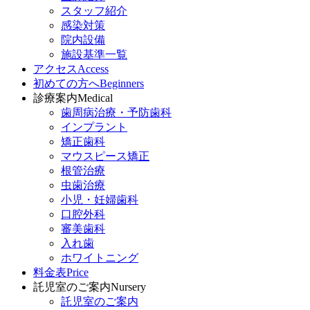
スタッフ紹介
感染対策
院内設備
施設基準一覧
アクセス
Access
初めての方へ
Beginners
診療案内
Medical
歯周病治療・予防歯科
インプラント
矯正歯科
マウスピース矯正
根管治療
虫歯治療
小児・妊婦歯科
口腔外科
審美歯科
入れ歯
ホワイトニング
料金表
Price
託児室のご案内
Nursery
託児室のご案内