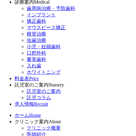
診療案内
Medical
歯周病治療・予防歯科
インプラント
矯正歯科
マウスピース矯正
根管治療
虫歯治療
小児・妊婦歯科
口腔外科
審美歯科
入れ歯
ホワイトニング
料金表
Price
託児室のご案内
Nursery
託児室のご案内
託児コラム
求人情報
Recruit
ホーム
Home
クリニック案内
About
クリニック概要
医師紹介