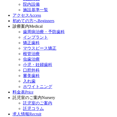
院内設備
施設基準一覧
アクセス
Access
初めての方へ
Beginners
診療案内
Medical
歯周病治療・予防歯科
インプラント
矯正歯科
マウスピース矯正
根管治療
虫歯治療
小児・妊婦歯科
口腔外科
審美歯科
入れ歯
ホワイトニング
料金表
Price
託児室のご案内
Nursery
託児室のご案内
託児コラム
求人情報
Recruit