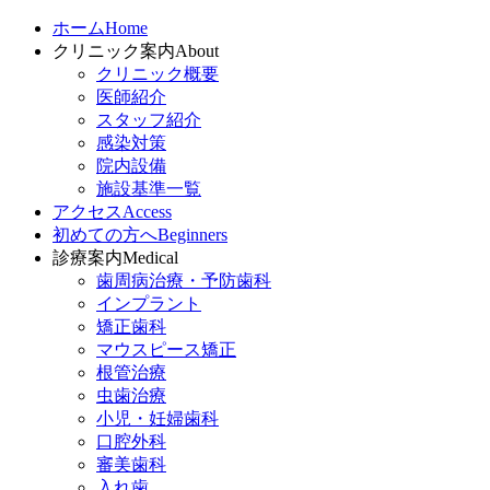
ホーム
Home
クリニック案内
About
クリニック概要
医師紹介
スタッフ紹介
感染対策
院内設備
施設基準一覧
アクセス
Access
初めての方へ
Beginners
診療案内
Medical
歯周病治療・予防歯科
インプラント
矯正歯科
マウスピース矯正
根管治療
虫歯治療
小児・妊婦歯科
口腔外科
審美歯科
入れ歯