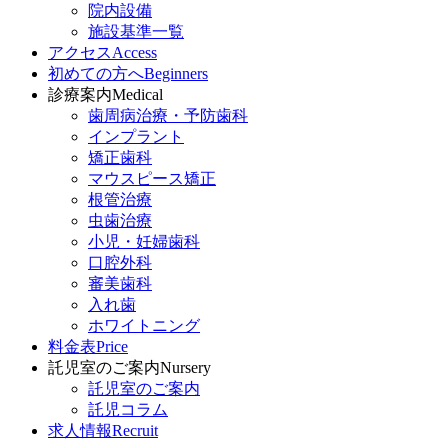
院内設備
施設基準一覧
アクセス
Access
初めての方へ
Beginners
診療案内
Medical
歯周病治療・予防歯科
インプラント
矯正歯科
マウスピース矯正
根管治療
虫歯治療
小児・妊婦歯科
口腔外科
審美歯科
入れ歯
ホワイトニング
料金表
Price
託児室のご案内
Nursery
託児室のご案内
託児コラム
求人情報
Recruit