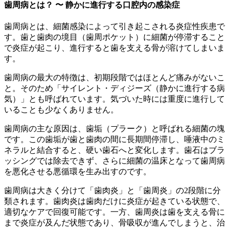
歯周病とは？ 〜 静かに進行する口腔内の感染症
歯周病とは、細菌感染によって引き起こされる炎症性疾患で
す。歯と歯肉の境目（歯周ポケット）に細菌が停滞すること
で炎症が起こり、進行すると歯を支える骨が溶けてしまいま
す。
歯周病の最大の特徴は、初期段階ではほとんど痛みがないこ
と。そのため「サイレント・ディジーズ（静かに進行する病
気）」とも呼ばれています。気づいた時には重度に進行して
いることも少なくありません。
歯周病の主な原因は、歯垢（プラーク）と呼ばれる細菌の塊
です。この歯垢が歯と歯肉の間に長期間停滞し、唾液中のミ
ネラルと結合すると、硬い歯石へと変化します。歯石はブラ
ッシングでは除去できず、さらに細菌の温床となって歯周病
を悪化させる悪循環を生み出すのです。
歯周病は大きく分けて「歯肉炎」と「歯周炎」の2段階に分
類されます。歯肉炎は歯肉だけに炎症が起きている状態で、
適切なケアで回復可能です。一方、歯周炎は歯を支える骨に
まで炎症が及んだ状態であり、骨吸収が進んでしまうと、治