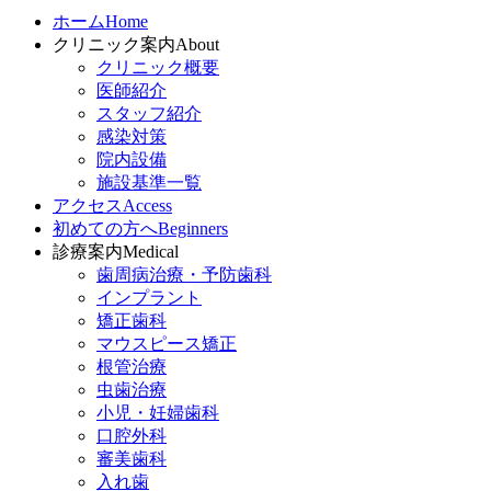
ホーム
Home
クリニック案内
About
クリニック概要
医師紹介
スタッフ紹介
感染対策
院内設備
施設基準一覧
アクセス
Access
初めての方へ
Beginners
診療案内
Medical
歯周病治療・予防歯科
インプラント
矯正歯科
マウスピース矯正
根管治療
虫歯治療
小児・妊婦歯科
口腔外科
審美歯科
入れ歯