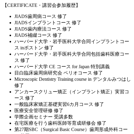
【CERTIFICATE・講習会参加履歴】
JIADS歯周病コース 修了
JIADSインプラントコース 修了
JIADS歯内療法コース 修了
JIADS補綴コース 修了
ハーバード大学・岩手医科大学合同インプラントコー
ス inボストン 修了
ハーバード大学・岩手医科大学合同包括歯科医療コー
ス 修了
ハーバード大学 CE コース for Japan 特別講義
目白臨床歯周病研究会 ペリオコース 修了
Microscopic Dentistry Training course in デンタルみつはし
修了
アンカースクリュー矯正（インプラント矯正）実習コ
ース 修了
一般臨床家矯正基礎実習6カ月コース 修了
医療安全管理研修 修了
学際企画セミナー 受講多数
在宅医療を行う歯科医師等育成研修会 修了
第27期SBC（Surgical Basic Course）歯周形成外科コー