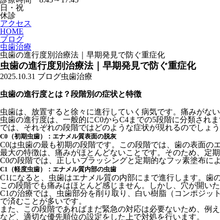
日・祝
休診
アクセス
HOME
ブログ
虫歯治療
虫歯の進行度別治療法｜早期発見で防ぐ重症化
虫歯の進行度別治療法｜早期発見で防ぐ重症化
2025.10.31
ブログ
虫歯治療
虫歯の進行度とは？段階別の症状と特徴
虫歯は、放置すると徐々に進行していく病気です。痛みがない
虫歯の進行度は、一般的にC0からC4までの5段階に分類さ
では、それぞれの段階ではどのような症状が現れるのでしょ
C0（初期虫歯）：エナメル質表面の脱灰
C0は虫歯の最も初期の段階です。この段階では、歯の表面の
最大の特徴は、痛みがほとんどないことです。そのため、定期
C0の段階では、正しいブラッシングと定期的なフッ素塗布に
C1（軽度虫歯）：エナメル質内部の虫歯
C1になると、虫歯はエナメル質の内部にまで進行します。歯
この段階でも痛みはほとんど感じません。しかし、穴が開いた
C1の治療では、虫歯部分を削り取り、白い樹脂（コンポジッ
で済むことが多いです。
また、この段階であればまだ緊急の対応は必要ないため、例え
など、適切な優先順位の設定をした上で対処を行います。