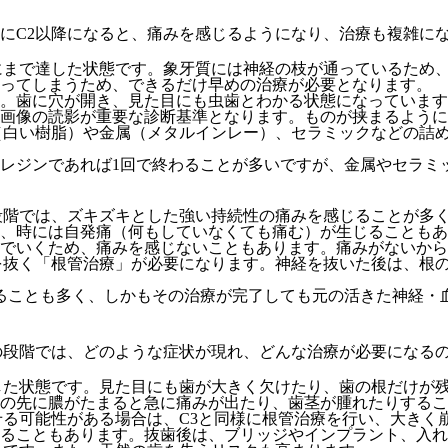
にC2以降になると、痛みを感じるようになり、治療も複雑に
にまで達した状態です。象牙質には神経の枝が通っているため
なってしまうため、できるだけ早めの治療が必要となります。
。歯に穴が開き、見た目にも虫歯とわかる状態になっています
画像の読影が重要な診断基準となります。ものが挟まるように
（白い樹脂）や金属（メタルインレー）、セラミックなどの詰
レジンであれば1回で終わることが多いですが、金属やセラミッ
段階では、ズキズキとした強い持続性の痛みを感じることが多
、時には自発痛（何もしていなくても痛む）が生じることもあ
でいくため、痛みを感じないこともあります。痛みがないから
を抜く「根管治療」が必要になります。神経を抜いた後は、根
ることも多く、しかもその治療が完了しても元の活きた神経・
の段階では、どのような症状が現れ、どんな治療が必要になる
した状態です。見た目にも歯が大きく欠けたり、歯の根だけが
の先に膿がたまると急に痛みが出たり、歯茎が腫れたりするこ
せる可能性がある場合は、C3と同様に根管治療を行い、大きく
ることもあります。抜歯後は、ブリッジやインプラント、入れ