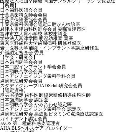
医療法人社団幸陽会 間瀬デンタルクリニック 院長就任
【所属】
日本歯科医師会会員
千葉県歯科医師会会員
千葉県保険医協会会員
千葉県歯科医師会認定口腔がん検診医
君津木更津歯科医師会会員 委嘱富津市医
富津市立大貫小学校 学校歯科医
学校法人富津学園 明澄幼稚園 園医
東京医科歯科大学歯周病科 研修登録医
岩手医科大学補綴・インプラント学講座研修生
介護認定審査会 委員
【学会・研究会】
日本歯周病学会会員
日本口腔インプラント学会会員
日本顎咬合学会会員
日本アンチエイジング歯科学科会員
点滴療法研究会会員
スタディグループJIADSclub研究会会員
【認定資格】
厚労省指定 歯科医師臨床研修指導歯科医師
日本歯周病学会 認定医
日本顎咬合学会 かみ合わせ認定医
日本アンチエイジング歯科学会 認定医
点滴療法研究会 高濃度ビタミンC点滴療法認定医
ガイドデント認定会員
JAOS 第二種歯科感染管理者
AHA BLSヘルスケアプロバイダー