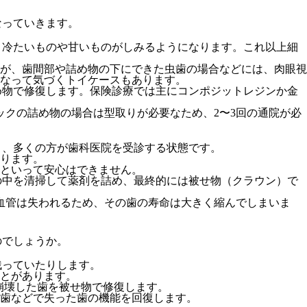
なっていきます。
、冷たいものや甘いものがしみるようになります。これ以上細
が、歯間部や詰め物の下にできた虫歯の場合などには、肉眼視
なって気づくトイケースもあります。
め物で修復します。保険診療では主にコンポジットレジンか金
クの詰め物の場合は型取りが必要なため、2〜3回の通院が必
く、多くの方が歯科医院を受診する状態です。
ります。
といって安心はできません。
の中を清掃して薬剤を詰め、最終的には被せ物（クラウン）で
血管は失われるため、その歯の寿命は大きく縮んでしまいま
のでしょうか。
残っていたりします。
とがあります。
崩壊した歯を被せ物で修復します。
歯などで失った歯の機能を回復します。