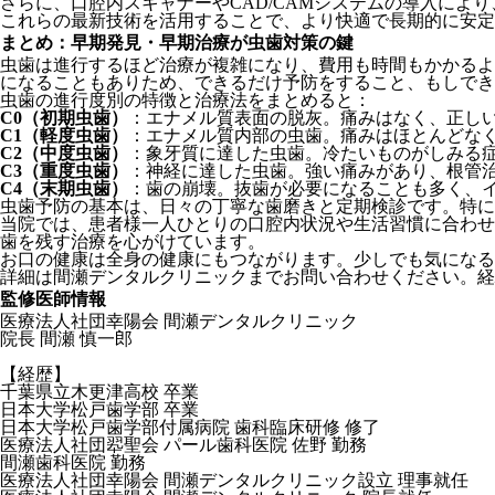
さらに、口腔内スキャナーやCAD/CAMシステムの導入に
これらの最新技術を活用することで、より快適で長期的に安定
まとめ：早期発見・早期治療が虫歯対策の鍵
虫歯は進行するほど治療が複雑になり、費用も時間もかかるよう
になることもありため、できるだけ予防をすること、もしでき
虫歯の進行度別の特徴と治療法をまとめると：
C0（初期虫歯）
：エナメル質表面の脱灰。痛みはなく、正し
C1（軽度虫歯）
：エナメル質内部の虫歯。痛みはほとんどな
C2（中度虫歯）
：象牙質に達した虫歯。冷たいものがしみる
C3（重度虫歯）
：神経に達した虫歯。強い痛みがあり、根管
C4（末期虫歯）
：歯の崩壊。抜歯が必要になることも多く、
虫歯予防の基本は、日々の丁寧な歯磨きと定期検診です。特に
当院では、患者様一人ひとりの口腔内状況や生活習慣に合わせ
歯を残す治療を心がけています。
お口の健康は全身の健康にもつながります。少しでも気になる
詳細は間瀬デンタルクリニックまでお問い合わせください。経
監修医師情報
医療法人社団幸陽会 間瀬デンタルクリニック
院長 間瀬 慎一郎
【経歴】
千葉県立木更津高校 卒業
日本大学松戸歯学部 卒業
日本大学松戸歯学部付属病院 歯科臨床研修 修了
医療法人社団翆聖会 パール歯科医院 佐野 勤務
間瀬歯科医院 勤務
医療法人社団幸陽会 間瀬デンタルクリニック設立 理事就任