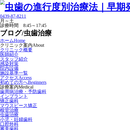
0439-87-8211
月～土
診療時間 8:45～17:45
ブログ/虫歯治療
ホーム
Home
クリニック案内
About
クリニック概要
医師紹介
スタッフ紹介
感染対策
院内設備
施設基準一覧
アクセス
Access
初めての方へ
Beginners
診療案内
Medical
歯周病治療・予防歯科
インプラント
矯正歯科
マウスピース矯正
根管治療
虫歯治療
小児・妊婦歯科
口腔外科
審美歯科