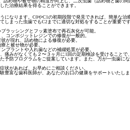
より、詰め物や被せ物の精度が向上し、二次虫歯（詰め物と歯の
した治療結果を得ることができます。
になります。C0やC1の初期段階で発見できれば、簡単な治療
てしまった虫歯でもC2までに適切な対処をすることが重要で
いブラッシングとフッ素塗布で再石灰化が可能。
く、コンポジットレジンでの修復が一般的。
症状が現れ、詰め物による修復が必要。
治療と被せ物が必要。
インプラントや入れ歯などの補綴処置が必要。
、痛みがなくても２〜３ヶ月に1回の定期検診を受けることで
た予防プログラムをご提案しています。また、万が一虫歯にな
症状があれば、お早めにご相談ください。
験豊富な歯科医師が、あなたのお口の健康をサポートいたしま