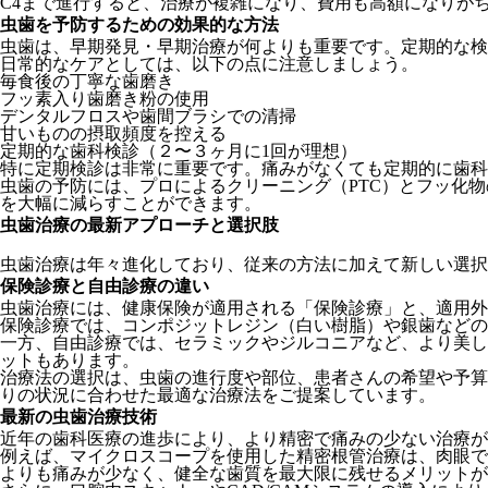
C4まで進行すると、治療が複雑になり、費用も高額になりが
虫歯を予防するための効果的な方法
虫歯は、早期発見・早期治療が何よりも重要です。定期的な検
日常的なケアとしては、以下の点に注意しましょう。
毎食後の丁寧な歯磨き
フッ素入り歯磨き粉の使用
デンタルフロスや歯間ブラシでの清掃
甘いものの摂取頻度を控える
定期的な歯科検診（２〜３ヶ月に1回が理想）
特に定期検診は非常に重要です。痛みがなくても定期的に歯科
虫歯の予防には、
プロによるクリーニング（PTC）とフッ化
を大幅に減らすことができます。
虫歯治療の最新アプローチと選択肢
虫歯治療は年々進化しており、従来の方法に加えて新しい選択
保険診療と自由診療の違い
虫歯治療には、健康保険が適用される「保険診療」と、適用外
保険診療では、コンポジットレジン（白い樹脂）や銀歯などの
一方、自由診療では、セラミックやジルコニアなど、より美し
ットもあります。
治療法の選択は、虫歯の進行度や部位、患者さんの希望や予算
りの状況に合わせた最適な治療法をご提案しています。
最新の虫歯治療技術
近年の歯科医療の進歩により、より精密で痛みの少ない治療が
例えば、マイクロスコープを使用した精密根管治療は、肉眼で
よりも痛みが少なく、健全な歯質を最大限に残せるメリットが