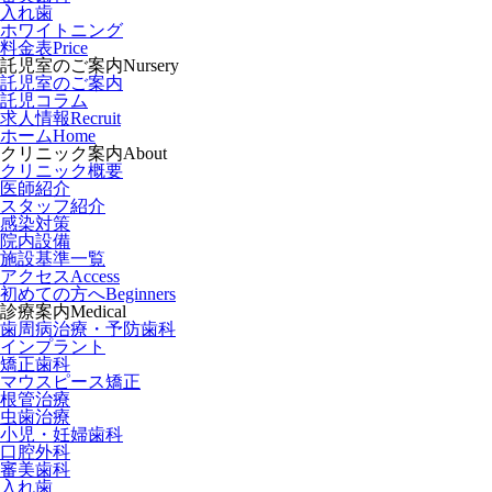
入れ歯
ホワイトニング
料金表
Price
託児室のご案内
Nursery
託児室のご案内
託児コラム
求人情報
Recruit
ホーム
Home
クリニック案内
About
クリニック概要
医師紹介
スタッフ紹介
感染対策
院内設備
施設基準一覧
アクセス
Access
初めての方へ
Beginners
診療案内
Medical
歯周病治療・予防歯科
インプラント
矯正歯科
マウスピース矯正
根管治療
虫歯治療
小児・妊婦歯科
口腔外科
審美歯科
入れ歯