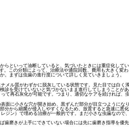
からといって油断していると、気づいたときには重症化してい
れます。この分類によって、治療法や通院回数、費用も大きく変
うか。まずは虫歯の進行度について詳しく見ていきましょう。
エナメル質がわずかに脱灰している状態です。見た目では白く
検診を受けていないと気づかないまま進行してしまうことがあ
よって再石灰化が可能です。つまり、適切なケアを続ければ、
の表面に小さな穴が開き始め、黒ずんだ部分が目立つようにな
部分から細菌が侵入しやすくなるため、放置すると急速に悪化
トレジン）で埋める治療が一般的です。まだ小さな虫歯なので
ば歯磨きが上手にできていない場合には先に歯磨き指導を優先