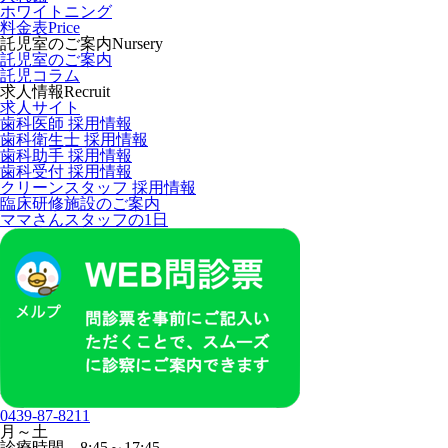
ホワイトニング
料金表
Price
託児室のご案内
Nursery
託児室のご案内
託児コラム
求人情報
Recruit
求人サイト
歯科医師 採用情報
歯科衛生士 採用情報
歯科助手 採用情報
歯科受付 採用情報
クリーンスタッフ 採用情報
臨床研修施設のご案内
ママさんスタッフの1日
0439-87-8211
月～土
診療時間 8:45～17:45