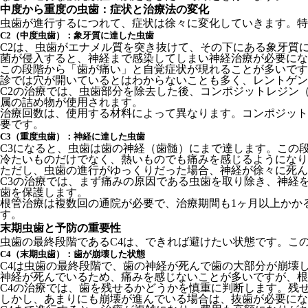
中度から重度の虫歯：症状と治療法の変化
虫歯が進行するにつれて、症状は徐々に変化していきます。特
C2（中度虫歯）：象牙質に達した虫歯
C2は、虫歯がエナメル質を突き抜けて、その下にある象牙質
菌が侵入すると、神経まで感染してしまい神経治療が必要に
この段階から「歯が痛い」と自覚症状が現れることが多いです
診では穴が開いているとはわからないことも多く、レントゲン
C2の治療では、虫歯部分を除去した後、コンポジットレジン
属の詰め物が使用されます。
治療回数は、使用する材料によって異なります。コンポジット
要です。
C3（重度虫歯）：神経に達した虫歯
C3になると、虫歯は歯の神経（歯髄）にまで達します。この
冷たいものだけでなく、熱いものでも痛みを感じるようになり
ただし、虫歯の進行がゆっくりだった場合、神経が徐々に死ん
C3の治療では、まず痛みの原因である虫歯を取り除き、神経
歯を保護します。
根管治療は複数回の通院が必要で、治療期間も1ヶ月以上かか
す。
末期虫歯と予防の重要性
虫歯の最終段階であるC4は、できれば避けたい状態です。こ
C4（末期虫歯）：歯が崩壊した状態
C4は虫歯の最終段階で、歯の神経が死んで歯の大部分が崩壊
神経が死んでいるため、痛みを感じないことが多いですが、根
C4の治療では、歯を残せるかどうかを慎重に判断します。残
しかし、あまりにも崩壊が進んでいる場合は、抜歯が必要にな