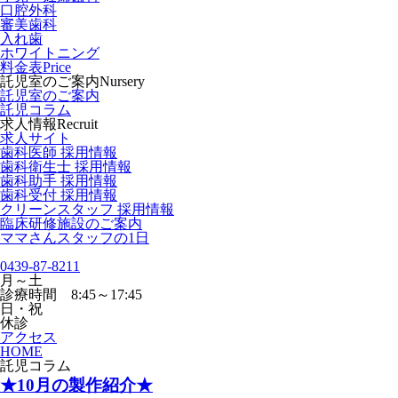
口腔外科
審美歯科
入れ歯
ホワイトニング
料金表
Price
託児室のご案内
Nursery
託児室のご案内
託児コラム
求人情報
Recruit
求人サイト
歯科医師 採用情報
歯科衛生士 採用情報
歯科助手 採用情報
歯科受付 採用情報
クリーンスタッフ 採用情報
臨床研修施設のご案内
ママさんスタッフの1日
0439-87-8211
月～土
診療時間 8:45～17:45
日・祝
休診
アクセス
HOME
託児コラム
★10月の製作紹介★