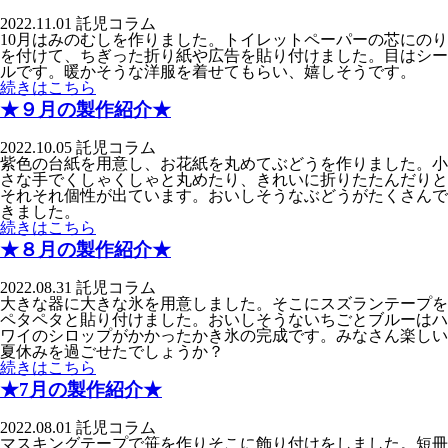
2022.11.01
託児コラム
10月はみのむしを作りました。トイレットペーパーの芯にのり
を付けて、ちぎった折り紙や広告を貼り付けました。目はシー
ルです。暖かそうな洋服を着せてもらい、嬉しそうです。
続きはこちら
★９月の製作紹介★
2022.10.05
託児コラム
紫色の台紙を用意し、お花紙を丸めてぶどうを作りました。小
さな手でくしゃくしゃと丸めたり、きれいに折りたたんだりと
それそれ個性が出ています。おいしそうなぶどうがたくさんで
きました。
続きはこちら
★８月の製作紹介★
2022.08.31
託児コラム
大きな器に大きな氷を用意しました。そこにスズランテープを
ペタペタと貼り付けました。おいしそうないちごとブルーはハ
ワイのシロップがかかったかき氷の完成です。みなさん楽しい
夏休みを過ごせたでしょうか？
続きはこちら
★7月の製作紹介★
2022.08.01
託児コラム
マスキングテープで笹を作りそこに飾り付けをしました。短冊