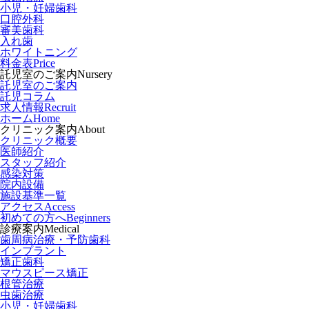
小児・妊婦歯科
口腔外科
審美歯科
入れ歯
ホワイトニング
料金表
Price
託児室のご案内
Nursery
託児室のご案内
託児コラム
求人情報
Recruit
ホーム
Home
クリニック案内
About
クリニック概要
医師紹介
スタッフ紹介
感染対策
院内設備
施設基準一覧
アクセス
Access
初めての方へ
Beginners
診療案内
Medical
歯周病治療・予防歯科
インプラント
矯正歯科
マウスピース矯正
根管治療
虫歯治療
小児・妊婦歯科