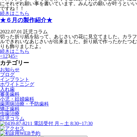
にそれぞれ願い事を書いています。みんなの願いが叶うといい
ですね！！
続きはこちら
★６月の製作紹介★
2022.07.01
託児コラム
切った折り紙を貼って、あじさいの花に見立てました。カラフ
ルできれいなあじさいが出来ました。折り紙で作ったかたつむ
りも飾りましたよ。
続きはこちら
<
1
2
3
4
5
>
カテゴリー
お知らせ
ブログ
インプラント
ホワイトニング
入れ歯
審美歯科
小児・妊婦歯科
歯周病治療・予防歯科
矯正歯科
虫歯治療
託児コラム