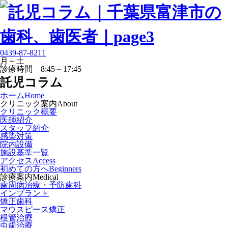
0439-87-8211
月～土
診療時間 8:45～17:45
託児コラム
ホーム
Home
クリニック案内
About
クリニック概要
医師紹介
スタッフ紹介
感染対策
院内設備
施設基準一覧
アクセス
Access
初めての方へ
Beginners
診療案内
Medical
歯周病治療・予防歯科
インプラント
矯正歯科
マウスピース矯正
根管治療
虫歯治療