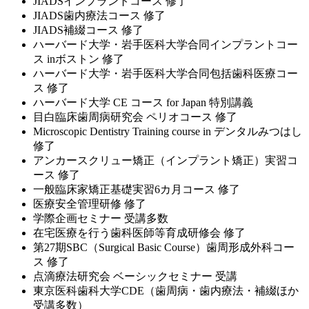
JIADSインプラントコース 修了
JIADS歯内療法コース 修了
JIADS補綴コース 修了
ハーバード大学・岩手医科大学合同インプラントコー
ス inボストン 修了
ハーバード大学・岩手医科大学合同包括歯科医療コー
ス 修了
ハーバード大学 CE コース for Japan 特別講義
目白臨床歯周病研究会 ペリオコース 修了
Microscopic Dentistry Training course in デンタルみつはし
修了
アンカースクリュー矯正（インプラント矯正）実習コ
ース 修了
一般臨床家矯正基礎実習6カ月コース 修了
医療安全管理研修 修了
学際企画セミナー 受講多数
在宅医療を行う歯科医師等育成研修会 修了
第27期SBC（Surgical Basic Course）歯周形成外科コー
ス 修了
点滴療法研究会 ベーシックセミナー 受講
東京医科歯科大学CDE（歯周病・歯内療法・補綴ほか
受講多数）