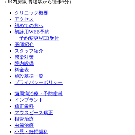
（JR内房線 青堀駅から徒歩5分）
クリニック概要
アクセス
初めての方へ
初診用WEB予約
予約変更WEB受付
医師紹介
スタッフ紹介
感染対策
院内設備
料金表
施設基準一覧
プライバシーポリシー
歯周病治療・予防歯科
インプラント
矯正歯科
マウスピース矯正
根管治療
虫歯治療
小児・妊婦歯科