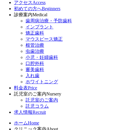
アクセス
Access
初めての方へ
Beginners
診療案内
Medical
歯周病治療・予防歯科
インプラント
矯正歯科
マウスピース矯正
根管治療
虫歯治療
小児・妊婦歯科
口腔外科
審美歯科
入れ歯
ホワイトニング
料金表
Price
託児室のご案内
Nursery
託児室のご案内
託児コラム
求人情報
Recruit
ホーム
Home
クリニック案内
About