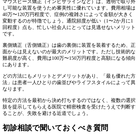
マウスピース矯正（インビザラインなど）は、透明で取り外
し可能な装置を使うため審美性に優れています。費用相場は
40万〜120万円程度で、症例の複雑さによって金額が大きく
変動するのが特徴でしょう。通院頻度が低い（1〜2か月に1
回程度）点も、忙しい社会人にとっては見逃せないメリット
です。
裏側矯正（舌側矯正）は歯の裏側に装置を装着するため、正
面からは見えないのが最大のメリットです。ただし技術的な
難易度が高く、費用は100万〜150万円程度と高額になる傾向
にあります。
どの方法にもメリットとデメリットがあり、「最も優れた方
法」は患者一人ひとりの歯並びやライフスタイルによって異
なります。
特定の方法を最初から決め打ちするのではなく、複数の選択
肢を提示してもらえる医院で精密検査を受けたうえで判断す
ることが、失敗を避ける近道でしょう。
初診相談で聞いておくべき質問