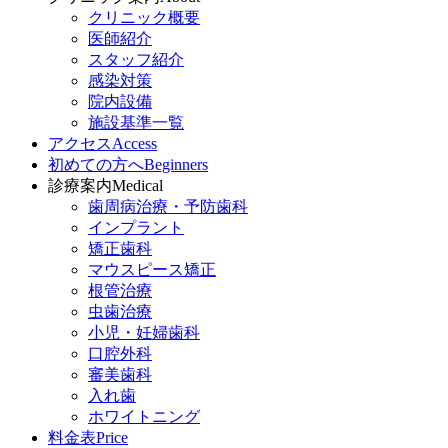
クリニック概要
医師紹介
スタッフ紹介
感染対策
院内設備
施設基準一覧
アクセス
Access
初めての方へ
Beginners
診療案内
Medical
歯周病治療・予防歯科
インプラント
矯正歯科
マウスピース矯正
根管治療
虫歯治療
小児・妊婦歯科
口腔外科
審美歯科
入れ歯
ホワイトニング
料金表
Price