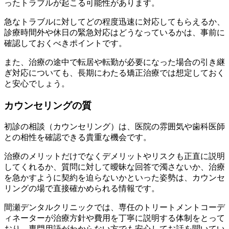
ったトラブルが起こる可能性があります。
急なトラブルに対してどの程度迅速に対応してもらえるか、
診療時間外や休日の緊急対応はどうなっているかは、事前に
確認しておくべきポイントです。
また、治療の途中で転居や転勤が必要になった場合の引き継
ぎ対応についても、長期にわたる矯正治療では想定しておく
と安心でしょう。
カウンセリングの質
初診の相談（カウンセリング）は、医院の雰囲気や歯科医師
との相性を確認できる貴重な機会です。
治療のメリットだけでなくデメリットやリスクも正直に説明
してくれるか、質問に対して曖昧な回答で濁さないか、治療
を急かすように契約を迫らないかといった姿勢は、カウンセ
リングの場で直接確かめられる情報です。
間瀬デンタルクリニックでは、専任のトリートメントコーデ
ィネーターが治療方針や費用を丁寧に説明する体制をとって
おり、専門用語がわからない方でも安心してお話を聞いてい