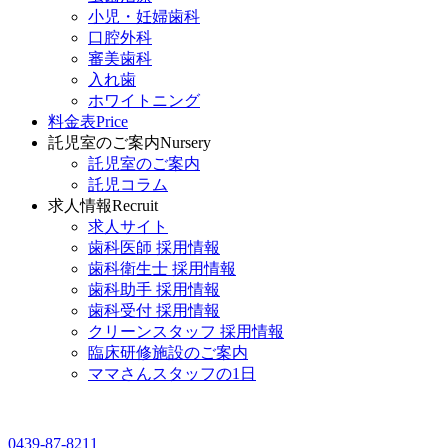
小児・妊婦歯科
口腔外科
審美歯科
入れ歯
ホワイトニング
料金表
Price
託児室のご案内
Nursery
託児室のご案内
託児コラム
求人情報
Recruit
求人サイト
歯科医師 採用情報
歯科衛生士 採用情報
歯科助手 採用情報
歯科受付 採用情報
クリーンスタッフ 採用情報
臨床研修施設のご案内
ママさんスタッフの1日
0439-87-8211