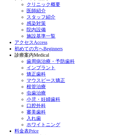
クリニック概要
医師紹介
スタッフ紹介
感染対策
院内設備
施設基準一覧
アクセス
Access
初めての方へ
Beginners
診療案内
Medical
歯周病治療・予防歯科
インプラント
矯正歯科
マウスピース矯正
根管治療
虫歯治療
小児・妊婦歯科
口腔外科
審美歯科
入れ歯
ホワイトニング
料金表
Price