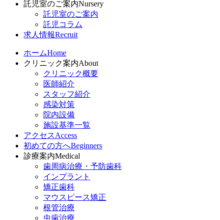
託児室のご案内
Nursery
託児室のご案内
託児コラム
求人情報
Recruit
ホーム
Home
クリニック案内
About
クリニック概要
医師紹介
スタッフ紹介
感染対策
院内設備
施設基準一覧
アクセス
Access
初めての方へ
Beginners
診療案内
Medical
歯周病治療・予防歯科
インプラント
矯正歯科
マウスピース矯正
根管治療
虫歯治療