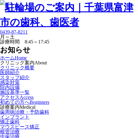
0439-87-8211
月～土
診療時間 8:45～17:45
お知らせ
ホーム
Home
クリニック案内
About
クリニック概要
医師紹介
スタッフ紹介
感染対策
院内設備
施設基準一覧
アクセス
Access
初めての方へ
Beginners
診療案内
Medical
歯周病治療・予防歯科
インプラント
矯正歯科
マウスピース矯正
根管治療
虫歯治療