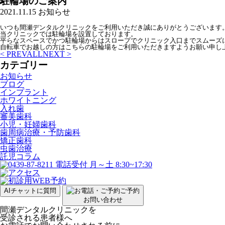
駐輪場のご案内
2021.11.15
お知らせ
いつも間瀬デンタルクリニックをご利用いただき誠にありがとうございます。
当クリニックでは駐輪場を設置しております。

平らなスペースでかつ駐輪場からはスロープでクリニック入口までスムーズに
自転車でお越しの方はこちらの駐輪場をご利用いただきますようお願い申し
< PREV
ALL
NEXT >
カテゴリー
お知らせ
ブログ
インプラント
ホワイトニング
入れ歯
審美歯科
小児・妊婦歯科
歯周病治療・予防歯科
矯正歯科
虫歯治療
託児コラム
AIチャットに質問
ご予約
お問い合わせ
間瀬デンタルクリニックを
受診される患者様へ