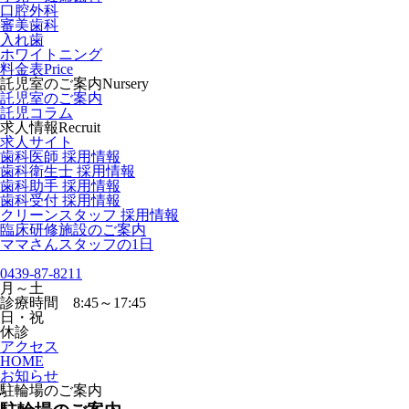
口腔外科
審美歯科
入れ歯
ホワイトニング
料金表
Price
託児室のご案内
Nursery
託児室のご案内
託児コラム
求人情報
Recruit
求人サイト
歯科医師 採用情報
歯科衛生士 採用情報
歯科助手 採用情報
歯科受付 採用情報
クリーンスタッフ 採用情報
臨床研修施設のご案内
ママさんスタッフの1日
0439-87-8211
月～土
診療時間 8:45～17:45
日・祝
休診
アクセス
HOME
お知らせ
駐輪場のご案内