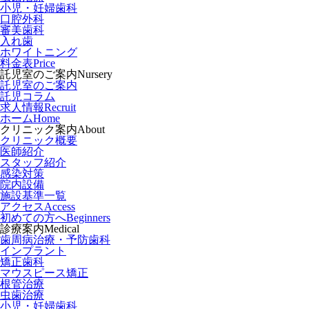
小児・妊婦歯科
口腔外科
審美歯科
入れ歯
ホワイトニング
料金表
Price
託児室のご案内
Nursery
託児室のご案内
託児コラム
求人情報
Recruit
ホーム
Home
クリニック案内
About
クリニック概要
医師紹介
スタッフ紹介
感染対策
院内設備
施設基準一覧
アクセス
Access
初めての方へ
Beginners
診療案内
Medical
歯周病治療・予防歯科
インプラント
矯正歯科
マウスピース矯正
根管治療
虫歯治療
小児・妊婦歯科